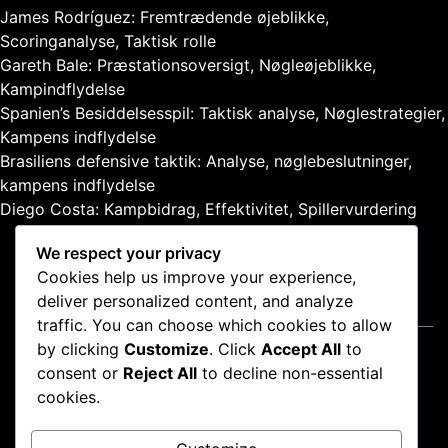
James Rodríguez: Fremtrædende øjeblikke,
Scoringanalyse, Taktisk rolle
Gareth Bale: Præstationsoversigt, Nøgleøjeblikke,
Kampindflydelse
Spanien’s Besiddelsesspil: Taktisk analyse, Nøglestrategier,
Kampens indflydelse
Brasiliens defensive taktik: Analyse, nøglebeslutninger,
kampens indflydelse
Diego Costa: Kampbidrag, Effektivitet, Spillervurdering
We respect your privacy
Cookies help us improve your experience,
deliver personalized content, and analyze
Juridisk
traffic. You can choose which cookies to allow
by clicking
Customize
. Click
Accept All
to
Kontakt os
consent or
Reject All
to decline non-essential
Brugeraftale
cookies.
Fortrolighedspolitik
Vores historie