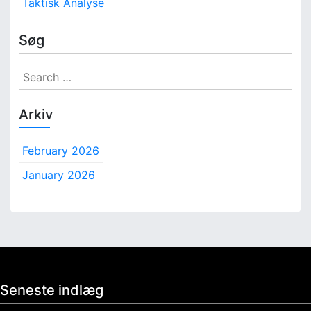
Taktisk Analyse
Søg
S
e
a
Arkiv
r
c
February 2026
h
f
January 2026
o
r
:
Seneste indlæg