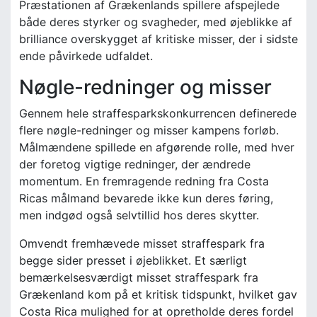
Præstationen af Grækenlands spillere afspejlede
både deres styrker og svagheder, med øjeblikke af
brilliance overskygget af kritiske misser, der i sidste
ende påvirkede udfaldet.
Nøgle-redninger og misser
Gennem hele straffesparkskonkurrencen definerede
flere nøgle-redninger og misser kampens forløb.
Målmændene spillede en afgørende rolle, med hver
der foretog vigtige redninger, der ændrede
momentum. En fremragende redning fra Costa
Ricas målmand bevarede ikke kun deres føring,
men indgød også selvtillid hos deres skytter.
Omvendt fremhævede misset straffespark fra
begge sider presset i øjeblikket. Et særligt
bemærkelsesværdigt misset straffespark fra
Grækenland kom på et kritisk tidspunkt, hvilket gav
Costa Rica mulighed for at opretholde deres fordel