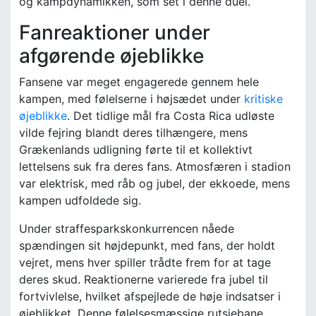
og kampdynamikken, som set i denne duel.
Fanreaktioner under
afgørende øjeblikke
Fansene var meget engagerede gennem hele
kampen, med følelserne i højsædet under
kritiske
øjeblikke
. Det tidlige mål fra Costa Rica udløste
vilde fejring blandt deres tilhængere, mens
Grækenlands udligning førte til et kollektivt
lettelsens suk fra deres fans. Atmosfæren i stadion
var elektrisk, med råb og jubel, der ekkoede, mens
kampen udfoldede sig.
Under straffesparkskonkurrencen nåede
spændingen sit højdepunkt, med fans, der holdt
vejret, mens hver spiller trådte frem for at tage
deres skud. Reaktionerne varierede fra jubel til
fortvivlelse, hvilket afspejlede de høje indsatser i
øjeblikket. Denne følelsesmæssige rutsjebane