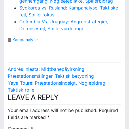
gennemgang, Nøgleøjeblikke, Spillerbidrag
Sydkorea vs. Rusland: Kampanalyse, Taktiske
fejl, Spillerfokus
Colombia Vs. Uruguay: Angrebstrategier,
Defensivfejl, Spillervurderinger
Kampanalyse
P
Andrés Iniesta: Midtbanepåvirkning,
o
Præstationsmålinger, Taktisk betydning
Yaya Touré: Præstationsindsigt, Nøglebidrag,
s
Taktisk rolle
LEAVE A REPLY
t
n
Your email address will not be published.
Required
fields are marked
*
a
Comment
*