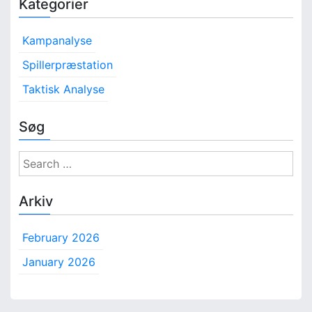
Kategorier
Kampanalyse
Spillerpræstation
Taktisk Analyse
Søg
S
e
a
Arkiv
r
c
February 2026
h
f
January 2026
o
r
: