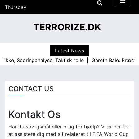
S
Thursday
k
18/06/2026
i
22:59
TERRORIZE.DK
p
t
o
c
Latest News
o
kke, Scoringanalyse, Taktisk rolle |
Gareth Bale: Præstat
n
t
e
n
CONTACT US
t
Kontakt Os
Har du spørgsmål eller brug for hjælp? Vi er her for
at assistere dig med alt relateret til FIFA World Cup