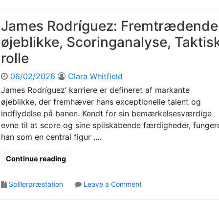
James Rodríguez: Fremtrædende
øjeblikke, Scoringanalyse, Taktis
rolle
06/02/2026
Clara Whitfield
James Rodríguez’ karriere er defineret af markante
øjeblikke, der fremhæver hans exceptionelle talent og
indflydelse på banen. Kendt for sin bemærkelsesværdige
evne til at score og sine spilskabende færdigheder, funger
han som en central figur ....
Continue reading
o
Spillerpræstation
Leave a Comment
n
J
a