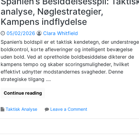
Spanien’s Besiddelsesspil: Taktis
e
t
n
analyse, Nøglestrategier,
h
d
B
Kampens indflydelse
e
a
ø
l
05/02/2026
Clara Whitfield
j
e
e
Spanien’s boldspil er et taktisk kendetegn, der understrege
:
b
boldkontrol, korte afleveringer og intelligent bevægelse
P
l
r
uden bold. Ved at opretholde boldbesiddelse dikterer de
i
æ
kampens tempo og skaber scoringsmuligheder, hvilket
k
s
effektivt udnytter modstandernes svagheder. Denne
k
t
strategiske tilgang ....
e
a
,
t
S
Continue reading
i
c
o
o
n
o
Taktisk Analyse
Leave a Comment
r
s
n
i
o
S
n
v
p
g
e
a
a