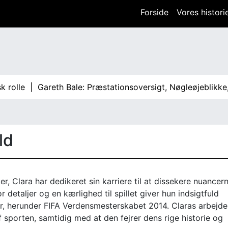
Forside
Vores histori
e |
Gareth Bale: Præstationsoversigt, Nøgleøjeblikke, Kamp
ld
r, Clara har dedikeret sin karriere til at dissekere nuancern
r detaljer og en kærlighed til spillet giver hun indsigtfuld
r, herunder FIFA Verdensmesterskabet 2014. Claras arbejde
f sporten, samtidig med at den fejrer dens rige historie og