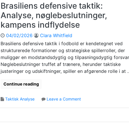
r
n
Brasiliens defensive taktik:
n
s
i
a
Analyse, nøglebeslutninger,
i
e
l
g
n
kampens indflydelse
y
t
’
s
,
s
04/02/2026
Clara Whitfield
e
N
B
,
Brasiliens defensive taktik i fodbold er kendetegnet ved
ø
e
T
strukturerede formationer og strategiske spillerroller, der
g
s
a
l
i
muliggør en modstandsdygtig og tilpasningsdygtig forsvar
k
e
d
Nøglebeslutninger truffet af trænere, herunder taktiske
t
ø
d
justeringer og udskiftninger, spiller en afgørende rolle i at ..
i
j
e
s
e
l
Continue reading
k
b
s
r
l
e
o
i
o
Taktisk Analyse
Leave a Comment
s
l
k
n
s
l
k
B
p
e
e
r
i
,
a
l
K
s