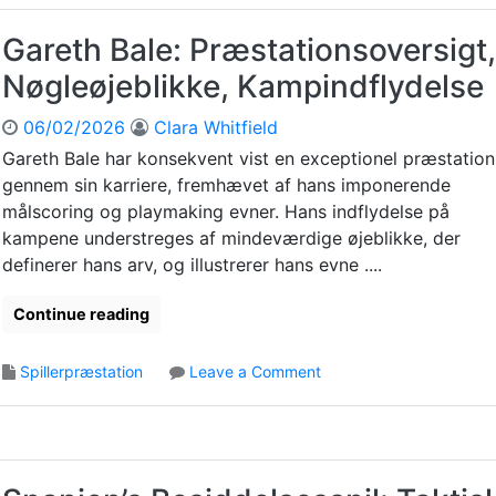
m
e
Gareth Bale: Præstationsoversigt,
s
Nøgleøjeblikke, Kampindflydelse
R
o
06/02/2026
Clara Whitfield
d
r
Gareth Bale har konsekvent vist en exceptionel præstation
í
gennem sin karriere, fremhævet af hans imponerende
g
målscoring og playmaking evner. Hans indflydelse på
u
kampene understreges af mindeværdige øjeblikke, der
e
definerer hans arv, og illustrerer hans evne ....
z
:
Continue reading
F
r
e
o
Spillerpræstation
Leave a Comment
m
n
t
G
r
a
æ
r
d
e