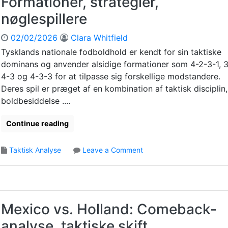
Formationer, strategier,
C
:
t
o
nøglespillere
A
r
s
n
a
t
02/02/2026
Clara Whitfield
a
t
a
l
e
Tysklands nationale fodboldhold er kendt for sin taktiske
:
y
g
dominans og anvender alsidige formationer som 4-2-3-1, 
K
s
i
a
4-3 og 4-3-3 for at tilpasse sig forskellige modstandere.
e
e
m
Deres spil er præget af en kombination af taktisk disciplin,
,
r
p
boldbesiddelse ....
n
,
b
ø
K
i
Continue reading
g
a
d
l
m
r
e
p
o
Taktisk Analyse
Leave a Comment
a
b
e
n
g
e
n
T
,
s
s
y
E
l
i
s
f
u
n
k
f
Mexico vs. Holland: Comeback-
t
d
l
e
n
f
analyse, taktiske skift,
a
k