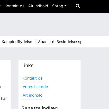
e
Kontakt os
Alt indhold
Sprog
indflydelse |
Spanien’s Besiddelsesspil: Taktisk analyse, 
Links
Kontakt os
e i
Vores historie
Alt indhold
 har
Seneste indlæg