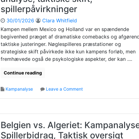
i
l
n
t
spillerpåvirkninger
n
y
d
i
g
d
s
v
30/01/2026
Clara Whitfield
e
e
t
i
r
l
Kampen mellem Mexico og Holland var en spændende
a
t
,
s
begivenhed præget af dramatiske comebacks og afgøren
k
e
k
e
t
taktiske justeringer. Nøglespilleres præstationer og
t
a
i
,
strategiske skift påvirkede ikke kun kampens forløb, men
m
s
S
fremhævede også de psykologiske aspekter, der kan ....
p
k
p
e
e
i
Continue reading
n
d
l
s
o
l
i
o
Kampanalyse
Leave a Comment
m
e
n
n
i
r
d
M
n
v
f
e
a
u
l
x
n
r
y
i
s
d
Belgien vs. Algeriet: Kampanalyse
d
c
:
e
e
Spillerbidrag, Taktisk oversigt
o
F
r
l