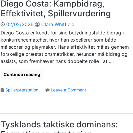
:
Diego Costa: Kampbidrag,
a
i
T
Effektivitet, Spillervurdering
m
l
a
p
i
k
02/02/2026
Clara Whitfield
i
e
t
n
n
i
Diego Costa er kendt for sine betydningsfulde bidrag i
d
s
s
konkurrencematcher, hvor han excellerer som både
f
d
k
målscorer og playmaker. Hans effektivitet måles gennem
l
e
a
forskellige præstationsmetrikker, herunder målbidrag og
y
f
n
assists, som fremhæver hans dobbelte rolle i at ....
d
e
a
e
n
l
Continue reading
l
s
y
s
i
s
e
v
e
o
Spillerpræstation
Leave a Comment
e
,
n
t
N
D
a
ø
i
k
g
e
t
l
g
Tysklands taktiske dominans:
i
e
o
k
s