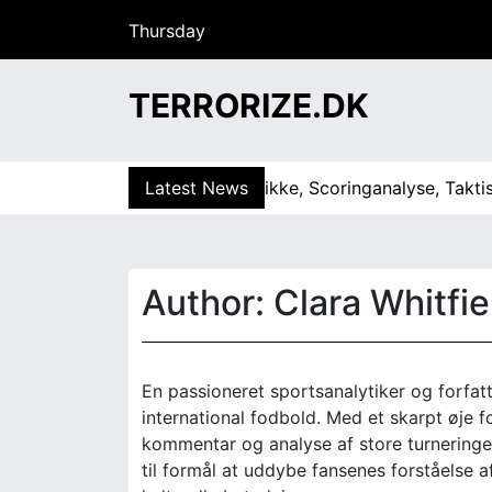
S
Thursday
k
18/06/2026
i
22:59
p
TERRORIZE.DK
t
o
c
ez: Fremtrædende øjeblikke, Scoringanalyse, Taktisk roll
Latest News
o
n
t
e
Author:
Clara Whitfie
n
t
En passioneret sportsanalytiker og forfatte
international fodbold. Med et skarpt øje fo
kommentar og analyse af store turneringe
til formål at uddybe fansenes forståelse a