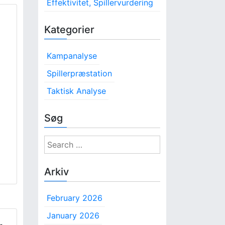
Effektivitet, Spillervurdering
Kategorier
Kampanalyse
Spillerpræstation
Taktisk Analyse
Søg
S
e
a
Arkiv
r
c
February 2026
h
f
January 2026