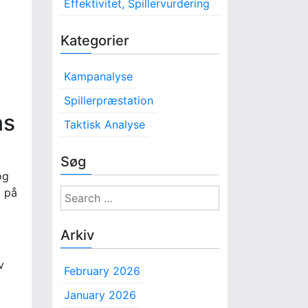
Effektivitet, Spillervurdering
Kategorier
Kampanalyse
Spillerpræstation
ns
Taktisk Analyse
Søg
og
l på
S
e
a
Arkiv
r
c
v
February 2026
h
f
January 2026