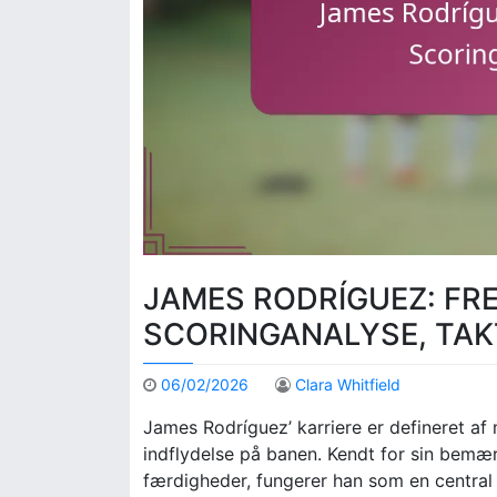
JAMES RODRÍGUEZ: FR
SCORINGANALYSE, TAK
06/02/2026
Clara Whitfield
James Rodríguez’ karriere er defineret af
indflydelse på banen. Kendt for sin bemær
færdigheder, fungerer han som en central fi