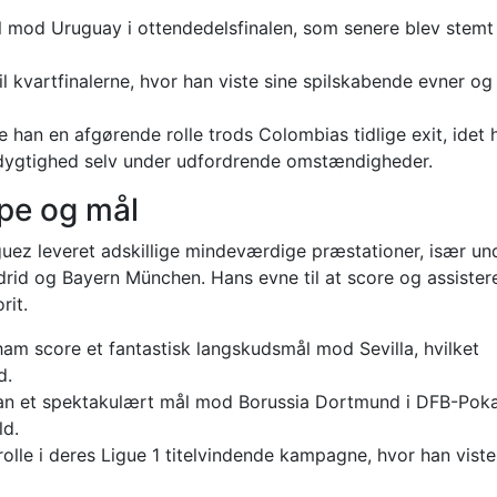
mod Uruguay i ottendedelsfinalen, som senere blev stem
il kvartfinalerne, hvor han viste sine spilskabende evner og
e han en afgørende rolle trods Colombias tidlige exit, idet 
 dygtighed selv under udfordrende omstændigheder.
pe og mål
uez leveret adskillige mindeværdige præstationer, især un
rid og Bayern München. Hans evne til at score og assistere
rit.
am score et fantastisk langskudsmål mod Sevilla, hvilket
d.
 han et spektakulært mål mod Borussia Dortmund i DFB-Poka
ld.
olle i deres Ligue 1 titelvindende kampagne, hvor han viste