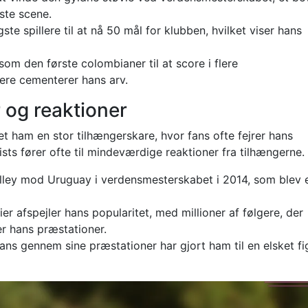
ste scene.
ste spillere til at nå 50 mål for klubben, hvilket viser hans
om den første colombianer til at score i flere
ere cementerer hans arv.
 og reaktioner
vet ham en stor tilhængerskare, hvor fans ofte fejrer hans
sts fører ofte til mindeværdige reaktioner fra tilhængerne.
olley mod Uruguay i verdensmesterskabet i 2014, som blev 
r afspejler hans popularitet, med millioner af følgere, der
r hans præstationer.
ans gennem sine præstationer har gjort ham til en elsket fig