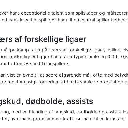
er hans exceptionelle talent som spilskaber og målscorer
ed hans kreative spil, gør ham til en central spiller i ethver
rs af forskellige ligaer
l pr. kamp ratio på tværs af forskellige ligaer, hvilket vi
ropæiske ligaer ligger hans ratio typisk omkring 0,3 til 0,
andt offensive midtbanespillere.
han vist en evne til at score afgørende mål, ofte med betyd
core regelmæssigt forbedrer sit holds samlede præstation 
ngskud, dødbolde, assists
coring, med en blanding af langskud, dødbolde og assists. H
tet, hvor hans præcision og kraft gør ham til en konstant