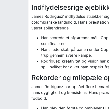
Indflydelsesrige øjeblikk
James Rodríguez’ indflydelse strækker sig
colombianske landshold. Hans præstatione
været spilændrende.
Han scorede et afgørende mål i Cop
semifinalerne.
Hans lederskab på banen under Copa
trup gennem svære kampe.
Rodríguez’ kreativitet og vision har 
spil, hvilket har givet ham respekt 
Rekorder og milepæle o
James Rodríguez har opnået flere bemærkel
hans dygtighed og konsistens. Hans præsta
fodbold.
Han blev den første colombianer til 