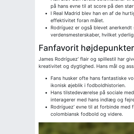
på hans evne til at score på den stør
I Real Madrid blev han en af de hurtig
effektivitet foran målet.
Rodríguez er også blevet anerkendt s
verdensmesterskaber, hvilket yderlig
Fanfavorit højdepunkter
James Rodríguez’ flair og spillestil har gi
kreativitet og dygtighed. Hans mål og assi
Fans husker ofte hans fantastiske v
ikonisk øjeblik i fodboldhistorien.
Hans tilstedeværelse på sociale medie
interagerer med hans indlæg og fejre
Rodríguez’ evne til at forbinde med f
colombiansk fodbold og videre.