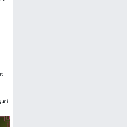
et
ur i