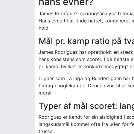
hans evner?
James Rodríguez’ scoringsanalyse fremhæv
Hans evne til at finde nettet, kombineret m
hold.
Mål pr. kamp ratio på tvæ
James Rodríguez har opretholdt en stærk må
hans konsistens som scorer. I de bedste eu
pr. kamp, hvilket er konkurrencedygtigt bl
I ligaer som La Liga og Bundesligaen har 
bidrag i nøglekampe. Denne evne til at s
moral.
Typer af mål scoret: la
Rodríguez er kendt for sin alsidighed i s
langskudsmål kommer ofte fra uden for fel
trussel.