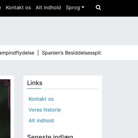
e
Kontakt os
Alt indhold
Sprog
dflydelse |
Spanien’s Besiddelsesspil: Taktisk analyse, Nøg
Links
Kontakt os
Vores historie
Alt indhold
Seneste indlæg