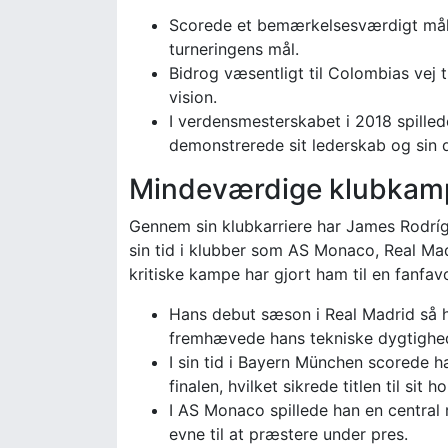
Scorede et bemærkelsesværdigt mål 
turneringens mål.
Bidrog væsentligt til Colombias vej t
vision.
I verdensmesterskabet i 2018 spilled
demonstrerede sit lederskab og sin
Mindeværdige klubkam
Gennem sin klubkarriere har James Rodríg
sin tid i klubber som AS Monaco, Real Mad
kritiske kampe har gjort ham til en fanfavo
Hans debut sæson i Real Madrid så h
fremhævede hans tekniske dygtighe
I sin tid i Bayern München scorede
finalen, hvilket sikrede titlen til sit ho
I AS Monaco spillede han en central r
evne til at præstere under pres.