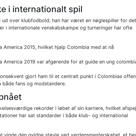
e i internationalt spil
 ud over klubfodbold; han har været en nøglespiller for de
r i internationale venskabskampe og turneringer har ofte
a America 2015, hvilket hjalp Colombia med at nå
 America 2019 var afgørende for at guide en ung colombi
konsekvent gjort ham til et centralt punkt i Colombias offen
fra både fans og modstandere.
pnået
sesværdige rekorder i løbet af sin karriere, hvilket afspej
tioner har sat standarder i både klub- og international
at vinde den gyldne støvle ved verdensmesterskabet, et be