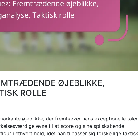
EMTRÆDENDE ØJEBLIKKE,
TISK ROLLE
 markante øjeblikke, der fremhæver hans exceptionelle tale
kelsesværdige evne til at score og sine spilskabende
gur i ethvert hold, idet han tilpasser sig forskellige taktis