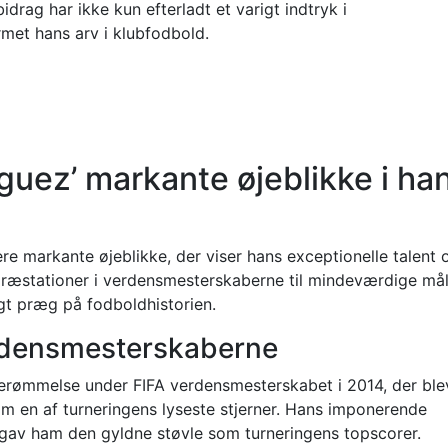
idrag har ikke kun efterladt et varigt indtryk i
met hans arv i klubfodbold.
uez’ markante øjeblikke i ha
re markante øjeblikke, der viser hans exceptionelle talent 
 præstationer i verdensmesterskaberne til mindeværdige må
igt præg på fodboldhistorien.
erdensmesterskaberne
erømmelse under FIFA verdensmesterskabet i 2014, der ble
som en af turneringens lyseste stjerner. Hans imponerende
 gav ham den gyldne støvle som turneringens topscorer.