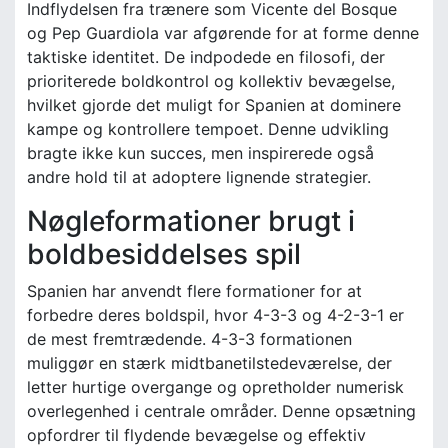
Indflydelsen fra trænere som Vicente del Bosque
og Pep Guardiola var afgørende for at forme denne
taktiske identitet. De indpodede en filosofi, der
prioriterede boldkontrol og kollektiv bevægelse,
hvilket gjorde det muligt for Spanien at dominere
kampe og kontrollere tempoet. Denne udvikling
bragte ikke kun succes, men inspirerede også
andre hold til at adoptere lignende strategier.
Nøgleformationer brugt i
boldbesiddelses spil
Spanien har anvendt flere formationer for at
forbedre deres boldspil, hvor 4-3-3 og 4-2-3-1 er
de mest fremtrædende. 4-3-3 formationen
muliggør en stærk midtbanetilstedeværelse, der
letter hurtige overgange og opretholder numerisk
overlegenhed i centrale områder. Denne opsætning
opfordrer til flydende bevægelse og effektiv