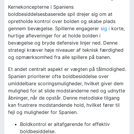
Kernekoncepterne i Spaniens
boldbesiddelsesbaserede spil drejer sig om at
opretholde kontrol over bolden og skabe plads
gennem bevægelse. Spillerne engagerer
sig i
korte,
hurtige afleveringer for at holde bolden i
bevægelse og bryde defensive linjer ned. Denne
strategi kræver høje niveauer af teknisk færdighed
og opmærksomhed fra alle spillere på banen.
Et andet centralt aspekt er vægten på tålmodighed.
Spanien prioriterer ofte boldbesiddelse over
umiddelbare scoringsmuligheder, hvilket giver dem
mulighed for at slide modstanderne ned og udnytte
åbninger, når de opstår. Denne metodiske tilgang
kan frustrere modstandende hold, hvilket fører til
fejl og muligheder for Spanien.
Boldkontrol er altafgørende for effektiv
boldbesiddelse.