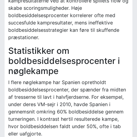
kampresultaterne ved at kontrollere spillets flow og
skabe scoringsmuligheder. Høje
boldbesiddelsesprocenter korrelerer ofte med
succesfulde kampresultater, mens ineffektive
boldbesiddelsesstrategier kan føre til skuffende
præstationer.
Statistikker om
boldbesiddelsesprocenter i
nøglekampe
I flere nøglekampe har Spanien opretholdt
boldbesiddelsesprocenter, der spænder fra midten
af tresserne til lavt i halvfjerdserne. For eksempel,
under deres VM-sejr i 2010, havde Spanien i
gennemsnit omkring 60% boldbesiddelse gennem
turneringen. I kontrast hertil resulterede kampe,
hvor boldbesiddelsen faldt under 50%, ofte i tab
eller uafgjorte.