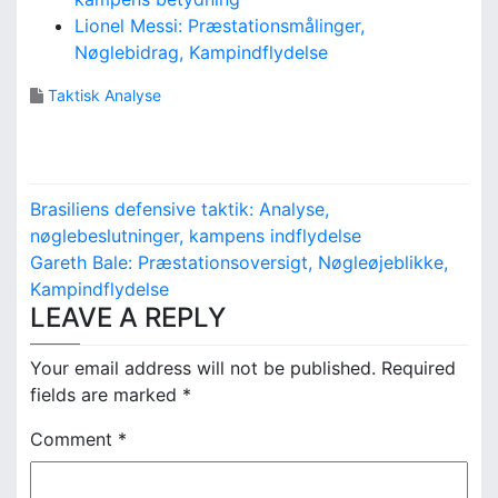
Lionel Messi: Præstationsmålinger,
Nøglebidrag, Kampindflydelse
Taktisk Analyse
P
Brasiliens defensive taktik: Analyse,
o
nøglebeslutninger, kampens indflydelse
Gareth Bale: Præstationsoversigt, Nøgleøjeblikke,
s
Kampindflydelse
LEAVE A REPLY
t
n
Your email address will not be published.
Required
fields are marked
*
a
Comment
*
v