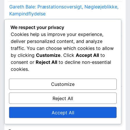
Gareth Bale: Præstationsoversigt, Nøgleøjeblikke,
Kampindflydelse
Spanien’s Besiddelsesspil: Taktisk analyse,
We respect your privacy
Nøglestrategier, Kampens indflydelse
Cookies help us improve your experience,
Brasiliens defensive taktik: Analyse,
deliver personalized content, and analyze
nøglebeslutninger, kampens indflydelse
traffic. You can choose which cookies to allow
by clicking
Customize
. Click
Accept All
to
Diego Costa: Kampbidrag, Effektivitet,
consent or
Reject All
to decline non-essential
Spillervurdering
cookies.
Kategorier
Customize
Kampanalyse
Reject All
Spillerpræstation
Accept All
Taktisk Analyse