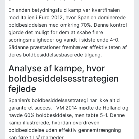
En anden betydningsfuld kamp var kvartfinalen
mod Italien i Euro 2012, hvor Spanien dominerede
boldbesiddelsen med omkring 70%. Denne kontrol
gjorde det muligt for dem at skabe flere
scoringsmuligheder og vandt i sidste ende 4-0.
Sådanne præstationer fremhæver effektiviteten af
deres boldbesiddelsesbaserede tilgang.
Analyse af kampe, hvor
boldbesiddelsesstrategien
fejlede
Spanien’s boldbesiddelsesstrategi har ikke altid
garanteret succes. I VM 2014 mødte de Holland og
havde 60% boldbesiddelse, men tabte 5-1. Denne
kamp illustrerede, hvordan overdreven
boldbesiddelse uden effektiv gennemtrængning
kan føre til sårbarheder.