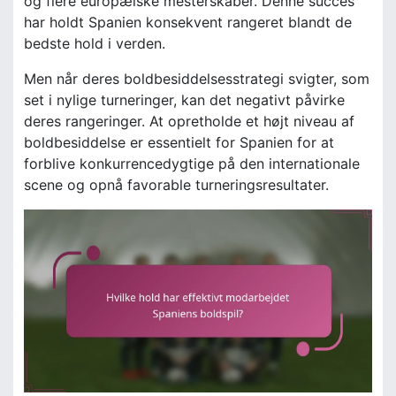
og flere europæiske mesterskaber. Denne succes
har holdt Spanien konsekvent rangeret blandt de
bedste hold i verden.
Men når deres boldbesiddelsesstrategi svigter, som
set i nylige turneringer, kan det negativt påvirke
deres rangeringer. At opretholde et højt niveau af
boldbesiddelse er essentielt for Spanien for at
forblive konkurrencedygtige på den internationale
scene og opnå favorable turneringsresultater.