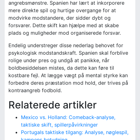
angrebsmønstre. Spanien har lært at inkorporere
mere direkte spil og hurtige overgange for at
modvirke modstandere, der sidder dybt og
forsvarer. Dette skift kan hjælpe med at skabe
plads og muligheder mod organiserede forsvar.
Endelig understreger disse nederlag behovet for
psykologisk modstandskraft. Spanien skal forblive
rolige under pres og undgå at panikke, når
boldbesiddelsen mistes, da dette kan føre til
kostbare fejl. At lægge vægt på mental styrke kan
forbedre deres præstation mod hold, der trives på
kontraangreb fodbold.
Relaterede artikler
Mexico vs. Holland: Comeback-analyse,
taktiske skift, spillerpåvirkninger
Portugals taktiske tilgang: Analyse, nøglespil,
kampens betydning