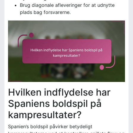
Brug diagonale afleveringer for at udnytte
plads bag forsvarerne.
Hvilken indflydelse har
Spaniens boldspil på
kampresultater?
Spanien’s boldspil påvirker betydeligt