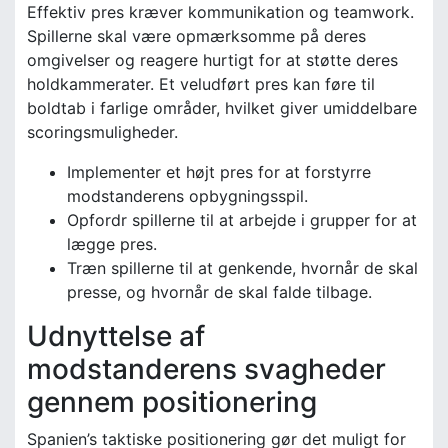
Effektiv pres kræver kommunikation og teamwork.
Spillerne skal være opmærksomme på deres
omgivelser og reagere hurtigt for at støtte deres
holdkammerater. Et veludført pres kan føre til
boldtab i farlige områder, hvilket giver umiddelbare
scoringsmuligheder.
Implementer et højt pres for at forstyrre
modstanderens opbygningsspil.
Opfordr spillerne til at arbejde i grupper for at
lægge pres.
Træn spillerne til at genkende, hvornår de skal
presse, og hvornår de skal falde tilbage.
Udnyttelse af
modstanderens svagheder
gennem positionering
Spanien’s taktiske positionering gør det muligt for