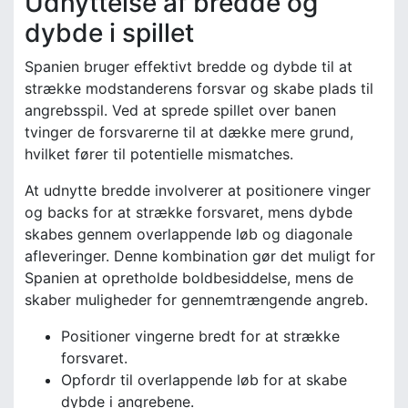
Udnyttelse af bredde og
dybde i spillet
Spanien bruger effektivt bredde og dybde til at
strække modstanderens forsvar og skabe plads til
angrebsspil. Ved at sprede spillet over banen
tvinger de forsvarerne til at dække mere grund,
hvilket fører til potentielle mismatches.
At udnytte bredde involverer at positionere vinger
og backs for at strække forsvaret, mens dybde
skabes gennem overlappende løb og diagonale
afleveringer. Denne kombination gør det muligt for
Spanien at opretholde boldbesiddelse, mens de
skaber muligheder for gennemtrængende angreb.
Positioner vingerne bredt for at strække
forsvaret.
Opfordr til overlappende løb for at skabe
dybde i angrebene.