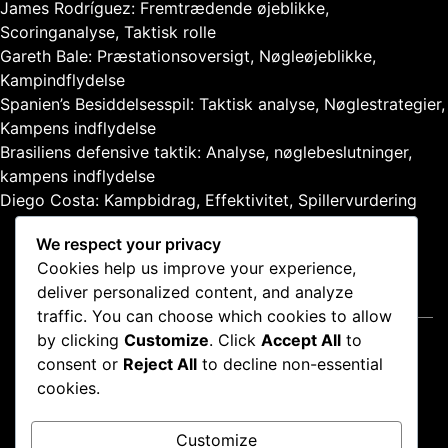
James Rodríguez: Fremtrædende øjeblikke,
:
Scoringanalyse, Taktisk rolle
Gareth Bale: Præstationsoversigt, Nøgleøjeblikke,
Kampindflydelse
Spanien’s Besiddelsesspil: Taktisk analyse, Nøglestrategier,
Kampens indflydelse
Brasiliens defensive taktik: Analyse, nøglebeslutninger,
kampens indflydelse
Diego Costa: Kampbidrag, Effektivitet, Spillervurdering
We respect your privacy
Cookies help us improve your experience,
deliver personalized content, and analyze
Juridisk
traffic. You can choose which cookies to allow
by clicking
Customize
. Click
Accept All
to
Kontakt os
consent or
Reject All
to decline non-essential
Brugeraftale
cookies.
Fortrolighedspolitik
Vores historie
Customize
Cookiepolitik