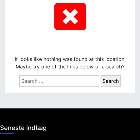
It looks like nothing was found at this location.
Maybe try one of the links below or a search?
S
e
a
r
c
h
f
Seneste indlæg
o
r