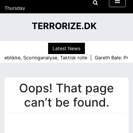
22:59
S
Thursday
k
18/06/2026
i
22:59
TERRORIZE.DK
p
t
o
c
Latest News
o
eblikke, Scoringanalyse, Taktisk rolle |
Gareth Bale: Præs
n
t
e
n
Oops! That page
t
can’t be found.